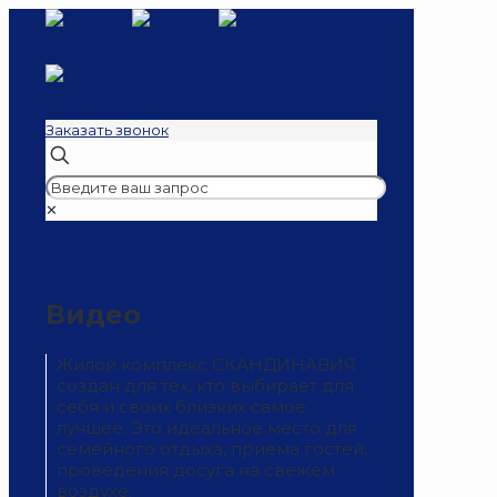
Заказать звонок
✕
Видео
Жилой комплекс СКАНДИНАВИЯ
создан для тех, кто выбирает для
себя и своих близких самое
лучшее. Это идеальное место для
семейного отдыха, приема гостей,
проведения досуга на свежем
воздухе.