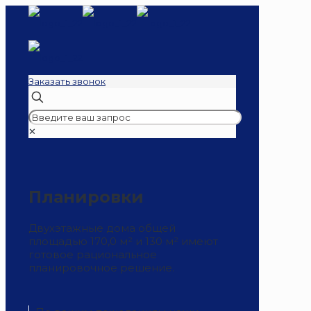
Заказать звонок
✕
Планировки
Двухэтажные дома общей
площадью 170,0 м² и 130 м² имеют
готовое рациональное
планировочное решение.