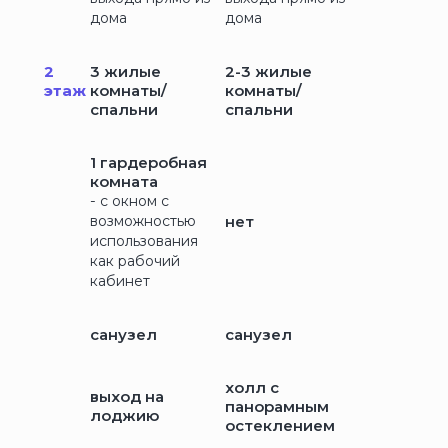
дома
дома
2
3 жилые
2-3 жилые
этаж
комнаты/
комнаты/
спальни
спальни
1 гардеробная
комната
-
с окном с
возможностью
нет
использования
как рабочий
кабинет
санузел
санузел
холл с
выход на
панорамным
лоджию
остеклением