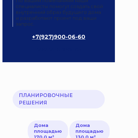
По вашим пожеланиям наши
специалисты помогут создать свой
внутренний образ будущего дома
и разработают проект под ваши
запрос.
+7(927)900-06-60
ЗАКАЗАТЬ ЗВОНОК
ПЛАНИРОВОЧНЫЕ
РЕШЕНИЯ
Дома
Дома
площадью
площадью
170,0 м²
130,0 м²