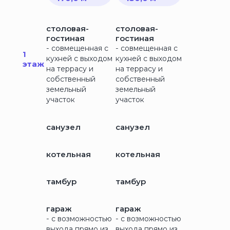
столовая-
столовая-
гостиная
гостиная
-
-
совмещенная с
совмещенная с
1
кухней с выходом
кухней с выходом
этаж
на террасу и
на террасу и
собственный
собственный
земельный
земельный
участок
участок
санузел
санузел
котельная
котельная
тамбур
тамбур
гараж
гараж
-
-
с возможностью
с возможностью
выхода прямо из
выхода прямо из